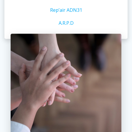
Rep’air ADN31
A.R.P.D